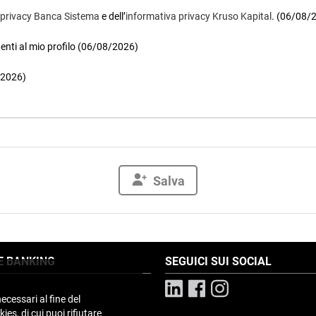
 privacy Banca Sistema
e dell’
informativa privacy Kruso Kapital
. (06/08/
denti al mio profilo (06/08/2026)
/2026)
Salva
E BANKING
SEGUICI SUI SOCIAL
ecessari al fine del
ies, di cui puoi rifiutare