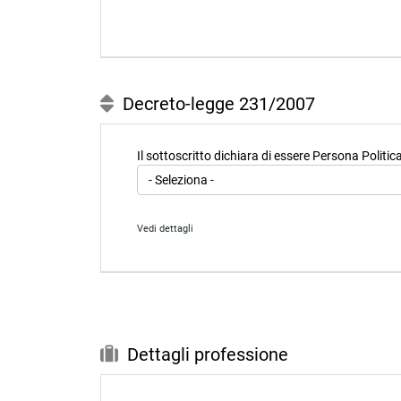
Decreto-legge 231/2007
Il sottoscritto dichiara di essere Persona Polit
Vedi dettagli
dd) persone politicamente esposte: le persone fisiche 
predetti soggetti intrattengono notoriamente stretti le
1)
sono persone fisiche che occupano o hanno occupato 
Consiglio, Ministro, Vice-Ministro e Sottosegretario, 
inferiore a 15.000 abitanti nonché cariche analoghe in 
organi direttivi centrali di partiti politici; 1.4 giudice
Dettagli professione
Giustizia Amministrativa per la Regione siciliana nonché
incaricato d'affari ovvero cariche equivalenti in Stati 
direzione o controllo delle imprese controllate, anche i