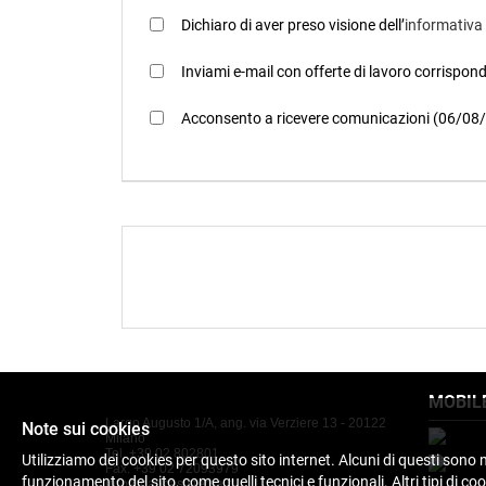
Dichiaro di aver preso visione dell’
informativa
Inviami e-mail con offerte di lavoro corrispon
Acconsento a ricevere comunicazioni (06/08
MOBIL
Largo Augusto 1/A, ang. via Verziere 13 - 20122
Note sui cookies
Milano
Tel. +39 02 802801
Utilizziamo dei cookies per questo sito internet. Alcuni di questi sono n
Fax. +39 02 72093979
funzionamento del sito, come quelli tecnici e funzionali. Altri tipi di cook
info@bancasistema.it