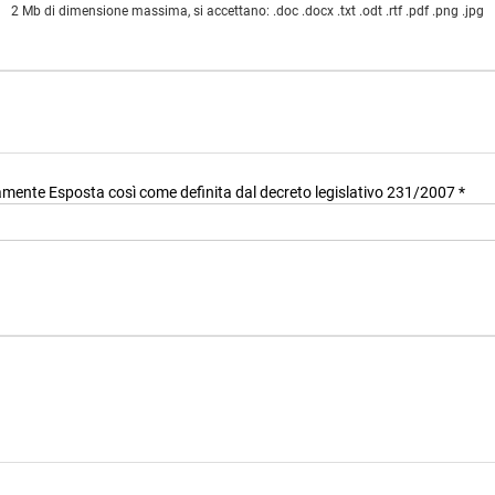
2 Mb di dimensione massima, si accettano: .doc .docx .txt .odt .rtf .pdf .png .jpg
icamente Esposta così come definita dal decreto legislativo 231/2007
*
che occupano o hanno cessato di occupare da meno di un anno importanti cariche pub
gami, come di seguito elencate:
importanti cariche pubbliche coloro che ricoprono o hanno ricoperto la carica di: 
Presidente di Regione, assessore regionale, Sindaco di capoluogo di provincia o cit
Stati esteri; 1.2 deputato, senatore, parlamentare europeo, consigliere regionale no
 della Corte Costituzionale, magistrato della Corte di Cassazione o della Corte dei conti
 cariche analoghe in Stati esteri; 1.5 membro degli organi direttivi delle banche cen
esteri, ufficiale di grado apicale delle forze armate ovvero cariche analoghe in Stati 
ndirettamente, dallo Stato italiano o da uno Stato estero ovvero partecipate, in misur