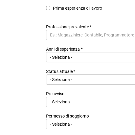
capoluoghi di provincia e città metropolitane e da com
ospedaliera universitaria e degli altri enti del servizio
Prima esperienza di lavoro
internazionali;
2)
sono familiari di persone politicamente esposte: i geni
loro coniugi nonché le persone legate ai figli in unione c
Professione prevalente
*
3)
sono soggetti con i quali le persone politicamente es
persona politicamente esposta, la titolarità effettiva di e
persone fisiche che detengono solo formalmente il contro
Anni di esperienza *
Status attuale *
Preavviso
Permesso di soggiorno