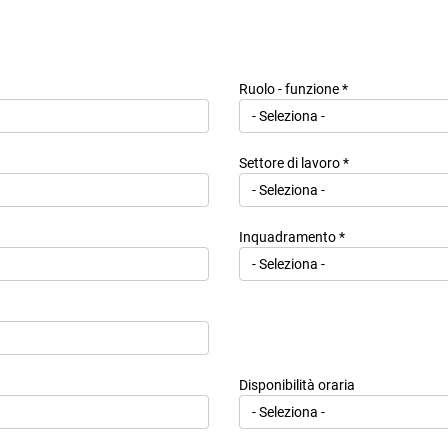
uni con popolazione complessivamente non inferiore a 15.000 abitanti; 1.8 direttore
 sanitario nazionale. 1.9 direttore, vicedirettore e membro dell'organo di gestione o s
tori, il coniuge o la persona legata in unione civile o convivenza di fatto o istituti as
ivile o convivenza di fatto o istituti assimilabili;
Ruolo - funzione *
poste intrattengono notoriamente stretti legami: 3.1. le persone fisiche che, ai se
nti giuridici, trust e istituti giuridici affini ovvero che intrattengono con la persona p
llo totalitario di un'entità notoriamente costituita, di fatto, nell'interesse e a ben
Settore di lavoro *
Inquadramento *
Disponibilità oraria