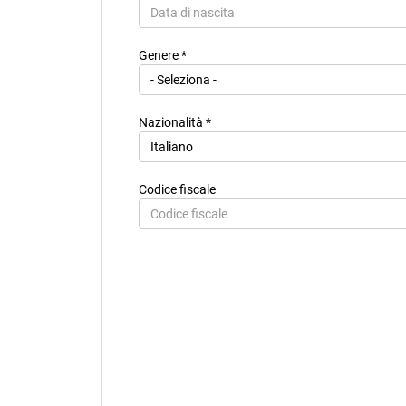
Paese di residenza *
Genere *
Città di residenza
Nazionalità *
Codice fiscale