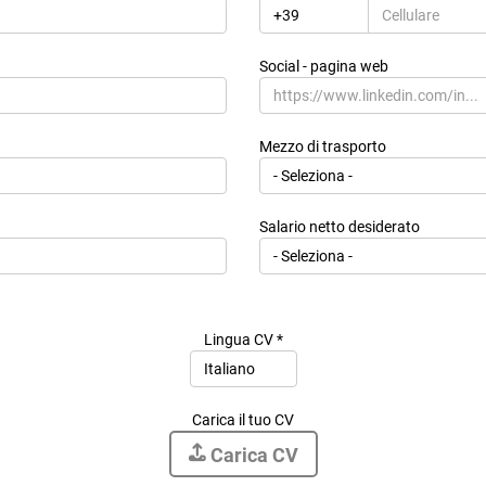
Regione di residenza *
Social - pagina web
Indirizzo di residenza
Mezzo di trasporto
Salario netto desiderato
Lingua CV *
Carica il tuo CV
Carica CV