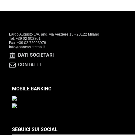
EN
FR
Largo Augusto 1/A, ang. via Verziere 13 - 20122 Milano
Tel. +39 02 802801
IT
Fax. +39 02 72093979
info@bancasistema.it
DATI SOCIETARI
DE
CONTATTI
ES
MOBILE BANKING
PT
SEGUICI SUI SOCIAL